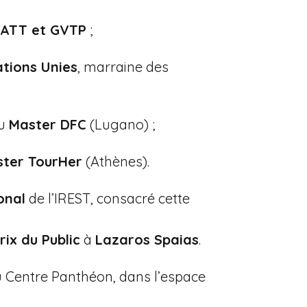
DATT et GVTP
;
tions Unies
, marraine des
du
Master DFC
(Lugano) ;
ter TourHer
(Athènes).
onal
de l’IREST, consacré cette
rix du Public
à
Lazaros Spaias
.
au Centre Panthéon, dans l’espace