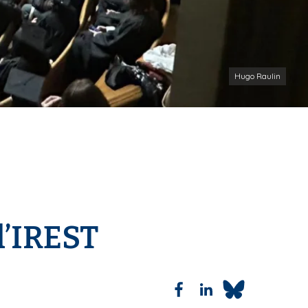
Hugo Raulin
l’IREST