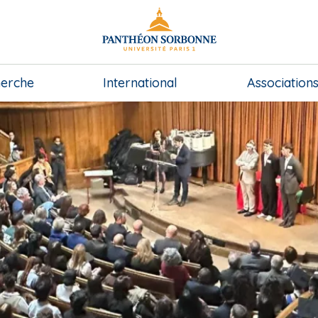
erche
International
Association