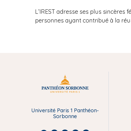
L’IREST adresse ses plus sincères f
personnes ayant contribué à la réu
M
e
Université Paris 1 Panthéon-
n
Sorbonne
u