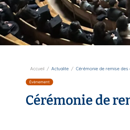
i
p
a
l
F
Accueil
Actualite
Cérémonie de remise des d
i
Évènement
l
d
Cérémonie de rem
'
A
r
i
a