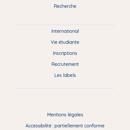
k
n
a
u
Recherche
m
P
i
e
International
d
Vie étudiante
d
Inscriptions
e
Recrutement
p
Les labels
a
g
e
F
Mentions légales
R
Accessibilité : partiellement conforme