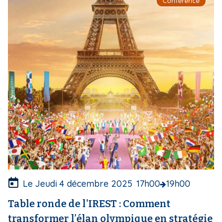
Conférence
m
a
g
e
d
e
c
o
u
v
e
r
t
u
r
e
Le Jeudi 4 décembre 2025
17h00
19h00
Table ronde de l'IREST : Comment
transformer l’élan olympique en stratégie