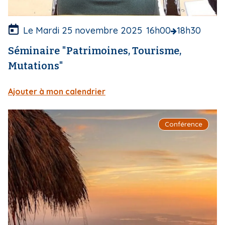
u
r
e
Le Mardi 25 novembre 2025
16h00
18h30
Séminaire "Patrimoines, Tourisme,
Mutations"
Ajouter à mon calendrier
I
Conférence
m
a
g
e
d
e
c
o
u