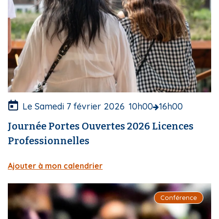
o
u
v
e
r
t
u
r
e
Le Samedi 7 février 2026
10h00
16h00
Journée Portes Ouvertes 2026 Licences
Professionnelles
Ajouter à mon calendrier
I
Conférence
m
a