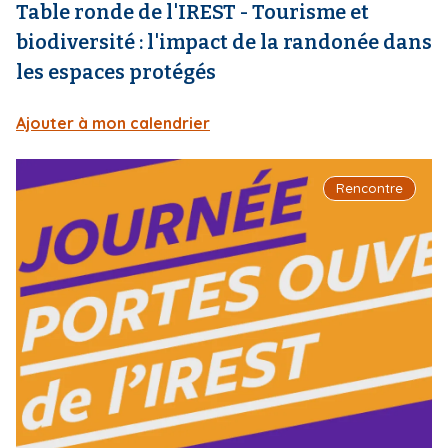
Table ronde de l'IREST - Tourisme et
biodiversité : l'impact de la randonée dans
les espaces protégés
Ajouter à mon calendrier
I
Rencontre
m
a
g
e
d
e
c
o
u
v
e