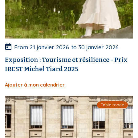
v
e
r
t
u
r
e
From
21 janvier 2026
to
30 janvier 2026
Exposition : Tourisme et résilience - Prix
IREST Michel Tiard 2025
Ajouter à mon calendrier
I
Table ronde
m
a
g
e
d