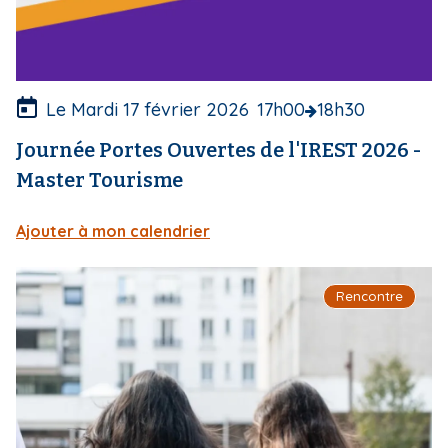
r
t
u
r
e
Le Mardi 17 février 2026
17h00
18h30
Journée Portes Ouvertes de l'IREST 2026 -
Master Tourisme
Ajouter à mon calendrier
I
Rencontre
m
a
g
e
d
e
c