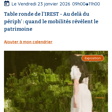
e
Le Vendredi 23 janvier 2026
09h00
11h00
Table ronde de l'IREST - Au delà du
périph' : quand le mobilités révèlent le
patrimoine
Ajouter à mon calendrier
I
Exposition
m
a
g
e
d
e
c
o
u