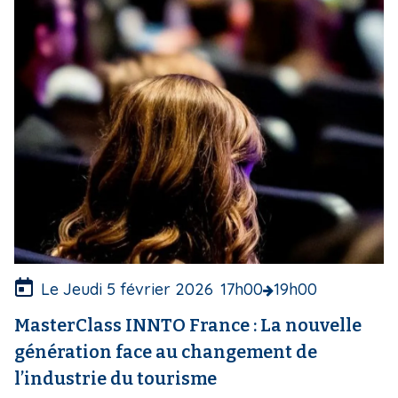
g
e
d
e
c
o
u
v
e
r
t
u
r
e
Le Jeudi 5 février 2026
17h00
19h00
MasterClass INNTO France : La nouvelle
génération face au changement de
l’industrie du tourisme