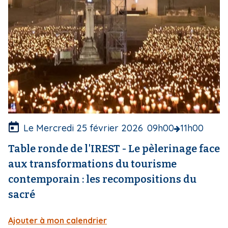
e
i
c
p
o
a
u
l
v
e
r
t
u
r
e
Le Mercredi 25 février 2026
09h00
11h00
Table ronde de l'IREST - Le pèlerinage face
aux transformations du tourisme
contemporain : les recompositions du
sacré
Ajouter à mon calendrier