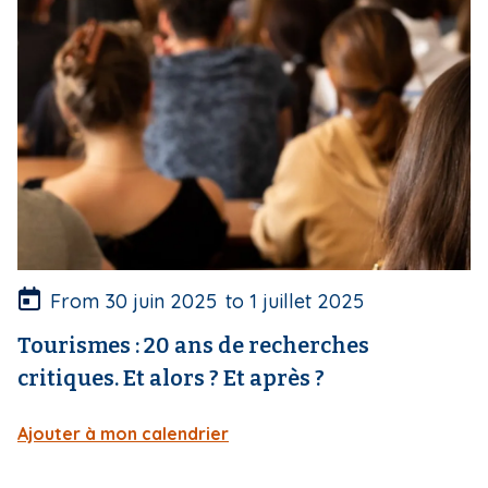
d
e
c
o
u
v
e
r
t
u
r
e
From
30 juin 2025
to
1 juillet 2025
Tourismes : 20 ans de recherches
critiques. Et alors ? Et après ?
Ajouter à mon calendrier