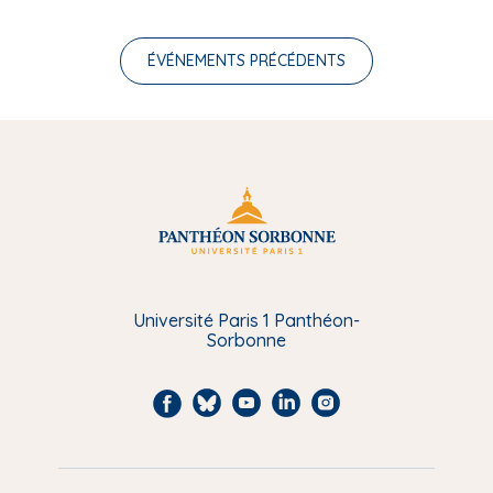
ÉVÉNEMENTS PRÉCÉDENTS
Université Paris 1 Panthéon-
Sorbonne
F
B
Y
L
I
a
l
o
i
n
c
u
u
n
s