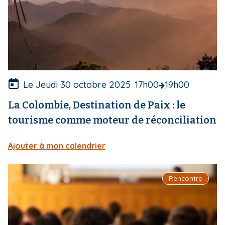
v
e
r
t
u
r
e
Le Jeudi 30 octobre 2025
17h00
19h00
La Colombie, Destination de Paix : le
tourisme comme moteur de réconciliation
Ajouter à mon calendrier
I
Rencontre
m
a
g
e