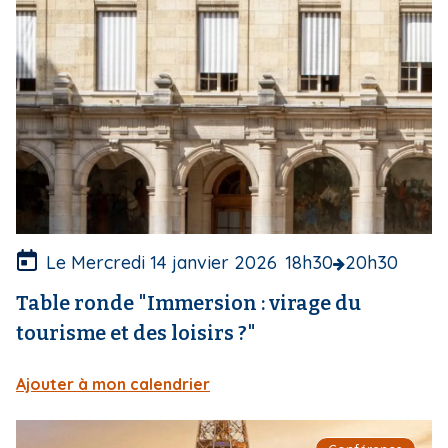
e
c
o
u
v
e
r
t
u
r
e
Le Mercredi 14 janvier 2026
18h30
20h30
Table ronde "Immersion : virage du
tourisme et des loisirs ?"
Ajouter à mon calendrier
I